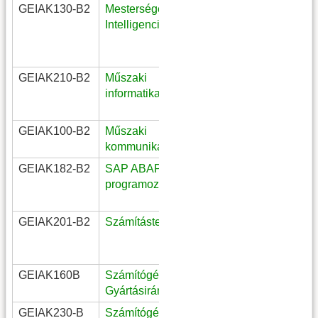
GEIAK130-B2
Mesterséges
III évf. mérnök
Intelligencia Alapjai
informatikus
II. évf
villamosmérnök
GEIAK210-B2
Műszaki
I. évf
informatika
nappali/levelező
gépészmérnök
GEIAK100-B2
Műszaki
I évf. mérnök
kommunikáció
informatikus
GEIAK182-B2
SAP ABAP
III. évf. mérnök
programozás
informatikus;
SzabVál
GEIAK201-B2
Számítástechnika
I. évf
nappali/levelező
gépészmérnök
GEIAK160B
Számítógépes
mérnök
Gyártásirányítás
informatikus
GEIAK230-B
Számítógépes
III. évf. logisztikai