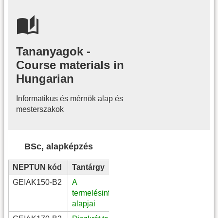
Tananyagok -
Course materials in
Hungarian
Informatikus és mérnök alap és
mesterszakok
BSc, alapképzés
NEPTUN kód
Tantárgy
Megjegyzés
GEIAK150-B2
A
III. évf. G-
termelésinformatika
3BGI_TMu és G-
alapjai
3BI_TMu