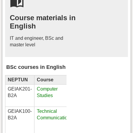
Course materials in
English
IT and engineer, BSc and
master level
BSc courses in English
NEPTUN
Course
GEIAK201-
Computer
Mechanical
B2A
Studies
Engineering,
BSc
GEIAK100-
Technical
Computer
B2A
Communication
Science
Engineering,
BSc