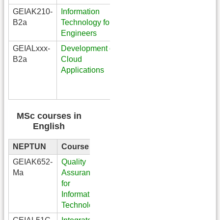
GEIAK210-
Information
Mechanical
B2a
Technology for
Engineering,
Engineers
BSc
GEIALxxx-
Development of
III. Computer
B2a
Cloud
Science
Applications
Engineering
- Big Data
spec
.
MSc courses in
English
NEPTUN
Course
GEIAK652-
Quality
Computer
Ma
Assurance
Science
for
Engineering,
Information
MSc
Technology