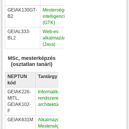
BGI_TM
GEIAK130GT-
Mesterséges
III. évf
B2
intelligencia alapjai
közgazdasági
(GTK)
adatelemző
GEIAL333-
Web-es
III. évf
BL2
alkalmazások
mérnökinformatikus
(Java)
MSc, mesterképzés
(osztatlan tanári)
NEPTUN
Tantárgy
Megjegyzés
kód
GEIAK226-
Informatikai
levelező
MITL,
rendszerek alapjai,
informatika /
GEIAK102-
architektúrák
digitális kultúra
F
tanár / FOSZ
GEIAK631M
Alkalmazott
Mesterséges