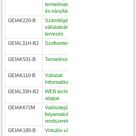
termeléstervezés
mérnök/Lean
és irányítás
folyamatmérnök
GEIAK220-B
Számítógépes
III. évf. logisztikai
vállalatirányítás és
mérnök
tervezés
GEIAL31H-B2
Szoftvertesztelés
III. évf. mérnök
informatikus
GEIAK531-B
Termelésirányítás
IV. évf. BG, BM
SzabVál
GEIAK110-B
Vállalati
választható
Informatika
GEIAL33H-B2
WEB technológia
II. évf.
alapjai
mérnökinformatikus
GEIAK672M
Valósidejű diszkrét
folyamatirányító
rendszerek
GEIAK180-B
Virtuális vállalat
IV. évf. BI_TMu,