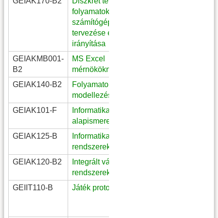
GEIAK170-B2
Diszkrét termelési
III. évf. G-
folyamatok
3BGI_TMu és G-
számítógépes
3BI_TMu
tervezése és
irányítása
GEIAKMB001-
MS Excel
I. évf G-1BE és G-
B2
mérnököknek
1BM
GEIAK140-B2
Folyamatok
G-3BIL lev.
modellezése
SzabVál
GEIAK101-F
Informatikai
I. évf. felnőtt képzés
alapismeretek
GEIAK125-B
Informatikai
III évf. mérnök
rendszerek építése
informatikus
GEIAK120-B2
Integrált vállalati
II. évf.
rendszerek
mérnökinformatikus
GEIIT110-B
Játék prototípusok
III. évf.
programtervező
informatikus