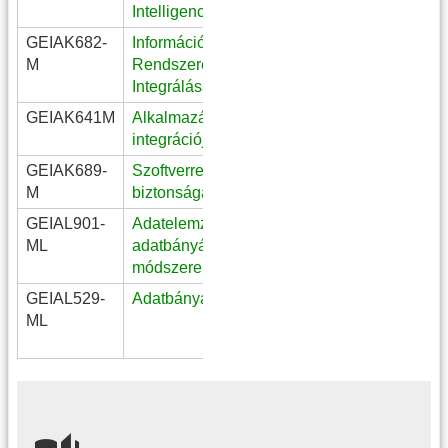
Intelligencia
GEIAK682-
Információs
nappali/levelező
M
Rendszerek
Integrálása
GEIAK641M
Alkalmazásrendszerek
nappali/levelező
integrációja
GEIAK689-
Szoftverrendszerek
nappali/levelező
M
biztonsága
GEIAL901-
Adatelemzés és
Egészségügyi
ML
adatbányászati
Mérnök MSc
módszerek
levelező
GEIAL529-
Adatbányászat alapjai
Logisztikai
ML
Mérnök MSc
levelező