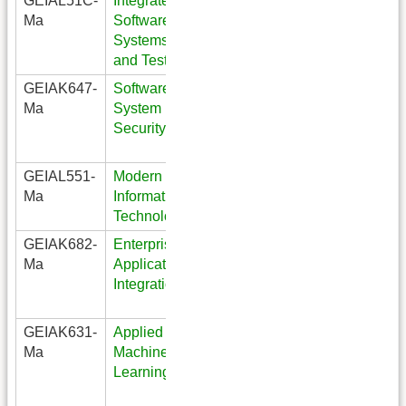
GEIAL51C-
Integrated
Computer
Ma
Software
Science
Systems
Engineering,
and Testing
MSc
GEIAK647-
Software
Computer
Ma
System
Science
Security
Engineering,
MSc
GEIAL551-
Modern
Logistics
Ma
Information
Engineering,
Technology
MSc
GEIAK682-
Enterprise
Computer
Ma
Application
Science
Integration
Engineering,
MSc
GEIAK631-
Applied
Computer
Ma
Machine
Science
Learning
Engineering,
MSc